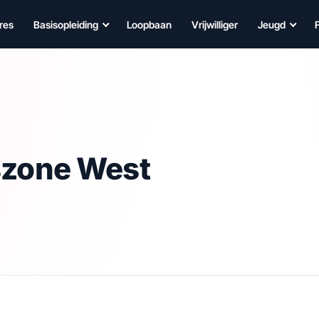
res
Basisopleiding
Loopbaan
Vrijwilliger
Jeugd
szone West