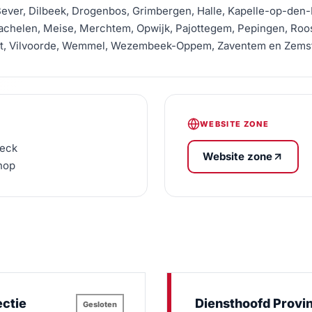
Bever, Dilbeek, Drogenbos, Grimbergen, Halle, Kapelle-op-den-
achelen, Meise, Merchtem, Opwijk, Pajottegem, Pepingen, Roos
nat, Vilvoorde, Wemmel, Wezembeek-Oppem, Zaventem en Zems
WEBSITE ZONE
oeck
Website zone
Knop
ectie
Diensthoofd Provin
Gesloten