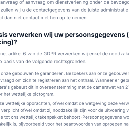
aanvraag of aanvraag om dienstverlening onder de bevoegd
 zullen wij u de contactgegevens van de juiste administrat
al dan niet contact met hen op te nemen.
asis verwerken wij uw persoonsgegevens 
king)?
et artikel 6 van de GDPR verwerken wij enkel de noodzake
 basis van de volgende rechtsgronden:
in onze gebouwen te garanderen. Bezoekers aan onze gebouw
evraagd om zich te registreren aan het onthaal. Wanneer er ge
ra's gebeurt dit in overeenstemming met de camerawet van 21
r het wettelijke pictogram.
nze wettelijke opdrachten, ofwel omdat de wetgeving deze ver
erplicht ofwel omdat zij noodzakelijk zijn voor de uitvoering 
e tot ons wettelijk takenpakket behoort :Persoonsgegevens w
kelijk is, bijvoorbeeld voor het beantwoorden van oproepen naa