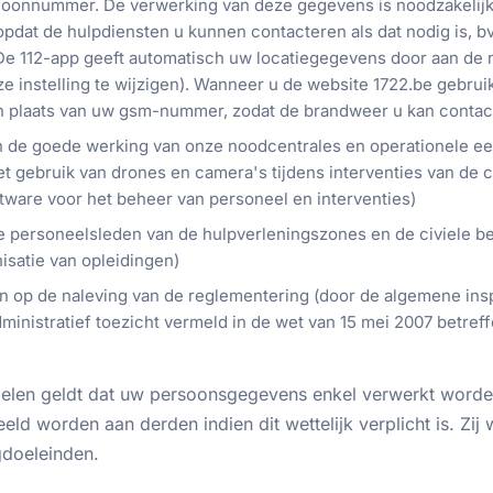
foonnummer. De verwerking van deze gegevens is noodzakelijk
pdat de hulpdiensten u kunnen contacteren als dat nodig is, bv
 De 112-app geeft automatisch uw locatiegegevens door aan de n
e instelling te wijzigen). Wanneer u de website 1722.be gebrui
 plaats van uw gsm-nummer, zodat de brandweer u kan contacte
 de goede werking van onze noodcentrales en operationele ee
t gebruik van drones en camera's tijdens interventies van de c
ftware voor het beheer van personeel en interventies)
e personeelsleden van de hulpverleningszones en de civiele be
isatie van opleidingen)
n op de naleving van de reglementering (door de algemene insp
dministratief toezicht vermeld in de wet van 15 mei 2007 betref
elen geldt dat uw persoonsgegevens enkel verwerkt worden
eld worden aan derden indien dit wettelijk verplicht is. Zij
gdoeleinden.