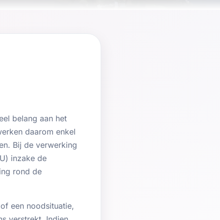
eel belang aan het
werken daarom enkel
en. Bij de verwerking
U) inzake de
ing rond de
f een noodsituatie,
 verstrekt. Indien