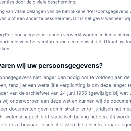
rventies door de civiele bescherming.
ng van vitale belangen van de betrokkene :Persoonsgegevens
 van u of een ander te beschermen. Dit is het geval wanneer wi
g:Persoonsgegevens kunnen verwerkt worden indien u hierv
voorbeeld voor het versturen van een nieuwsbrief. U kunt uw t
kken.
waren wij uw persoonsgegevens?
oonsgegevens niet langer dan nodig om te voldoen aan de
, tenzij er een wettelijke verplichting is om deze langer 
ader van de archiefwet van 24 juni 1955 (gewijzigd bij wet 
jn wij onderworpen aan deze wet en kunnen wij de documente
neer documenten geen administratief en/of juridisch nut me
h, wetenschappelijk of statistisch belang hebben. Zij worde
 die deze bewaart in selectielijsten die u hier kan raadplege