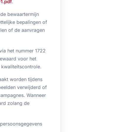
1.pdf
.
j de bewaartermijn
ttelijke bepalingen of
llen of de aanvragen
(via het nummer 1722
bewaard voor het
kwaliteitscontrole.
akt worden tijdens
elden verwijderd of
f campagnes. Wanneer
ard zolang de
w persoonsgegevens