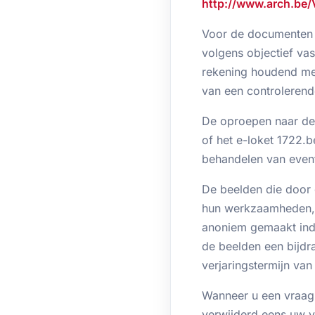
http://www.arch.be
Voor de documenten d
volgens objectief vas
rekening houdend met
van een controlerende
De oproepen naar de 
of het e-loket 1722.
behandelen van eventu
De beelden die door 
hun werkzaamheden, 
anoniem gemaakt ind
de beelden een bijdr
verjaringstermijn van
Wanneer u een vraag 
verwijderd eens uw v