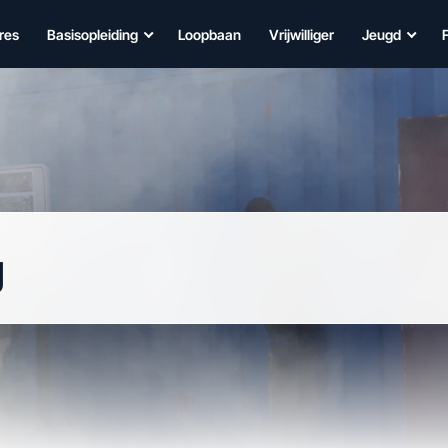
res
Basisopleiding
Loopbaan
Vrijwilliger
Jeugd
g