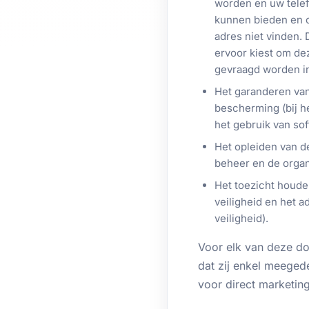
worden en uw tele
kunnen bieden en o
adres niet vinden.
ervoor kiest om dez
gevraagd worden in
Het garanderen van
bescherming (bij he
het gebruik van so
Het opleiden van d
beheer en de organ
Het toezicht houde
veiligheid en het a
veiligheid).
Voor elk van deze do
dat zij enkel meegede
voor direct marketin