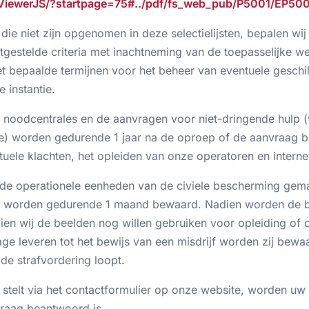
/ViewerJS/?startpage=75#../pdf/fs_web_pub/P5001/EP500
ie niet zijn opgenomen in deze selectielijsten, bepalen wi
tgestelde criteria met inachtneming van de toepasselijke we
 bepaalde termijnen voor het beheer van eventuele geschi
 instantie.
noodcentrales en de aanvragen voor niet-dringende hulp 
be) worden gedurende 1 jaar na de oproep of de aanvraag 
ele klachten, het opleiden van onze operatoren en interne 
de operationele eenheden van de civiele bescherming gema
worden gedurende 1 maand bewaard. Nadien worden de be
ien wij de beelden nog willen gebruiken voor opleiding o
age leveren tot het bewijs van een misdrijf worden zij bewa
 de strafvordering loopt.
stelt via het contactformulier op onze website, worden u
raag beantwoord is.