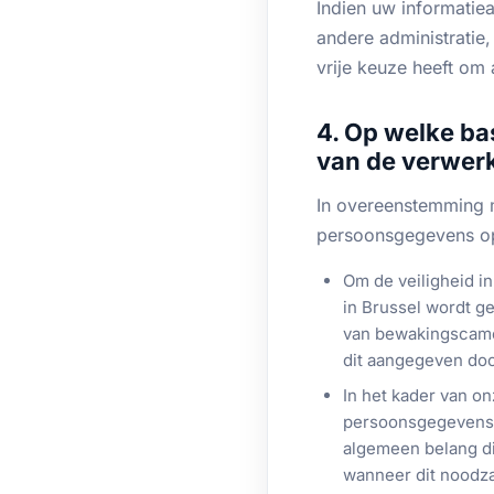
Indien uw informatie
andere administratie,
vrije keuze heeft om 
4. Op welke b
van de verwer
In overeenstemming m
persoonsgegevens op
Om de veiligheid 
in Brussel wordt g
van bewakingscame
dit aangegeven doo
In het kader van o
persoonsgegevens v
algemeen belang di
wanneer dit noodza