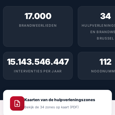
17.000
34
BRANDWEERLIEDEN
HULPVERLENING
EN BRANDW
BRUSSEL
15.143.546.447
112
INTERVENTIES PER JAAR
NOODNUMM
Kaarten van de hulpverleningszones
Bekijk de 34 zones op kaart (PDF)