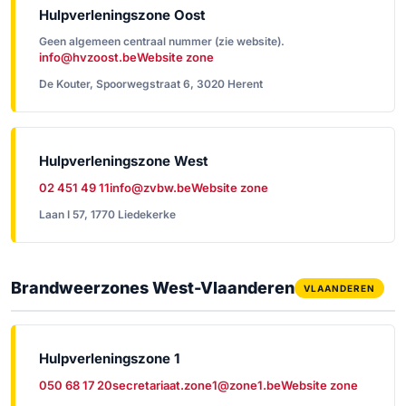
Hulpverleningszone Oost
Geen algemeen centraal nummer (zie website).
info@hvzoost.be
Website zone
De Kouter, Spoorwegstraat 6, 3020 Herent
Hulpverleningszone West
02 451 49 11
info@zvbw.be
Website zone
Laan I 57, 1770 Liedekerke
Brandweerzones West-Vlaanderen
VLAANDEREN
Hulpverleningszone 1
050 68 17 20
secretariaat.zone1@zone1.be
Website zone