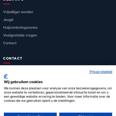
Vrijwilliger worden
Jeugd
Hulpverleningszones
Veelgestelde vragen
Contact
CONTACT
FOD Binnenlandse Zaken
Privacybeleid
Directie Civiele Veiligheid
Wij gebruiken cookies
We kunnen deze plaatsen voor analyse van onze bezoekersgegevens, om
Leuvenseweg 1, 1000 Brussel
onze website te verbeteren, gepersonaliseerde inhoud te tonen en om u
een geweldige website-ervaring te bieden. Voor meer informatie over de
cookies die we gebruiken opent u de instellingen.
112
(noodgevallen)