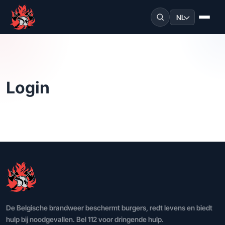
NL
Login
De Belgische brandweer beschermt burgers, redt levens en biedt
hulp bij noodgevallen. Bel 112 voor dringende hulp.