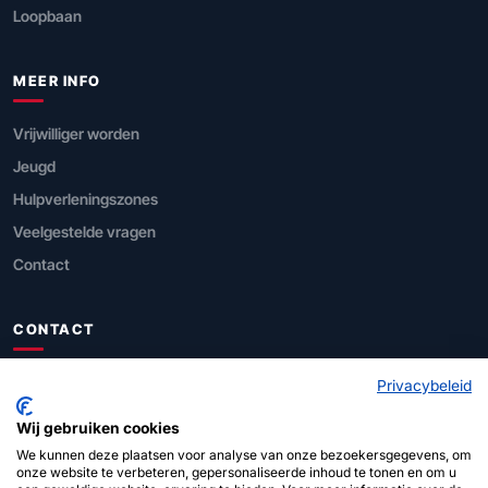
Loopbaan
MEER INFO
Vrijwilliger worden
Jeugd
Hulpverleningszones
Veelgestelde vragen
Contact
CONTACT
FOD Binnenlandse Zaken
Privacybeleid
Directie Civiele Veiligheid
Wij gebruiken cookies
We kunnen deze plaatsen voor analyse van onze bezoekersgegevens, om
Leuvenseweg 1, 1000 Brussel
onze website te verbeteren, gepersonaliseerde inhoud te tonen en om u