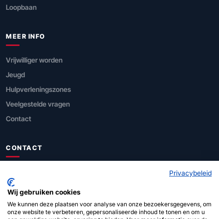
Loopbaan
MEER INFO
Vrijwilliger worden
Jeugd
Hulpverleningszones
Veelgestelde vragen
Contact
CONTACT
FOD Binnenlandse Zaken
Privacybeleid
Directie Civiele Veiligheid
Wij gebruiken cookies
We kunnen deze plaatsen voor analyse van onze bezoekersgegevens, om
Leuvenseweg 1, 1000 Brussel
onze website te verbeteren, gepersonaliseerde inhoud te tonen en om u