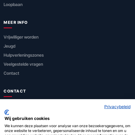
Loopbaan
MEER INFO
Vrijwilliger worden
Jeugd
Hulpverleningszones
Veelgestelde vragen
Contact
CONTACT
FOD Binnenlandse Zaken
Privacybeleid
Directie Civiele Veiligheid
Wij gebruiken cookies
We kunnen deze plaatsen voor analyse van onze bezoekersgegevens, om
Leuvenseweg 1, 1000 Brussel
onze website te verbeteren, gepersonaliseerde inhoud te tonen en om u